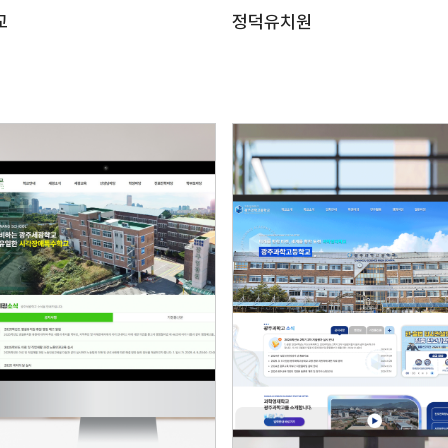
교
정덕유치원