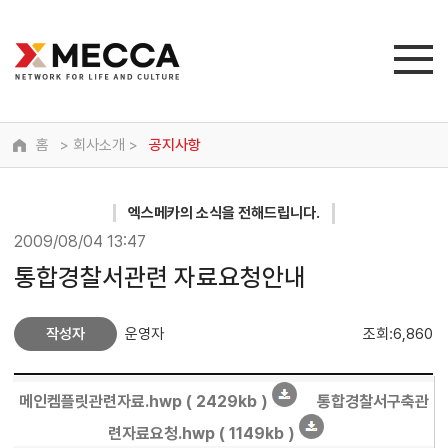
홈
> 회사소개 >
공지사항
엑스메카
의 소식을 전해드립니다.
2009/08/04 13:47
통합경찰서관련 자료요청안내
작성자
운영자
조회:6,860
메인켐플릿관련자료.hwp ( 2429kb )
통합경찰서구축관
련자료요청.hwp ( 1149kb )