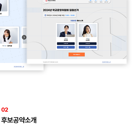
02
후보공약소개