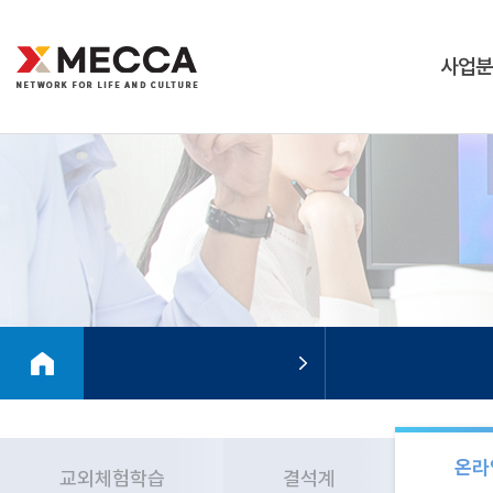
사업분
온라
교외체험학습
결석계