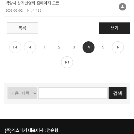
백양사 상가번영회 홈페이지 오픈
2005-02-02
Hit 4,482
목록
쓰기
1
2
3
4
5
(주)엑스메카 대표이사 : 정순형